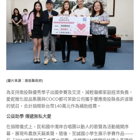
(圖片來源：南投縣政府)
為支持南投縣優秀學子出國參賽及交流，減輕偏鄉家庭經濟負擔，
愛妮雅化妝品集團與COCO都可茶飲公司攜手響應南投縣長許淑華
的號召，合計捐贈新台幣140萬元作為補助經費。
公益助學
傳遞無私大愛
在捐贈儀式上，民和國中濁岸合唱團以動人的歌聲為活動揭開序
幕，展現布農族天籟美聲。隨後，至誠國小學生展示參賽作品——