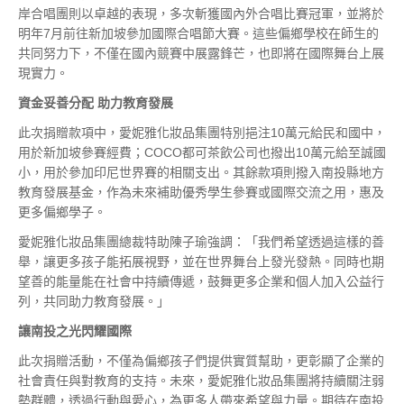
岸合唱團則以卓越的表現，多次斬獲國內外合唱比賽冠軍，並將於
明年7月前往新加坡參加國際合唱節大賽。這些偏鄉學校在師生的
共同努力下，不僅在國內競賽中展露鋒芒，也即將在國際舞台上展
現實力。
資金妥善分配
助力教育發展
此次捐贈款項中，愛妮雅化妝品集團特別挹注10萬元給民和國中，
用於新加坡參賽經費；COCO都可茶飲公司也撥出10萬元給至誠國
小，用於參加印尼世界賽的相關支出。其餘款項則撥入南投縣地方
教育發展基金，作為未來補助優秀學生參賽或國際交流之用，惠及
更多偏鄉學子。
愛妮雅化妝品集團總裁特助陳子瑜強調：「我們希望透過這樣的善
舉，讓更多孩子能拓展視野，並在世界舞台上發光發熱。同時也期
望善的能量能在社會中持續傳遞，鼓舞更多企業和個人加入公益行
列，共同助力教育發展。」
讓南投之光閃耀國際
此次捐贈活動，不僅為偏鄉孩子們提供實質幫助，更彰顯了企業的
社會責任與對教育的支持。未來，愛妮雅化妝品集團將持續關注弱
勢群體，透過行動與愛心，為更多人帶來希望與力量。期待在南投