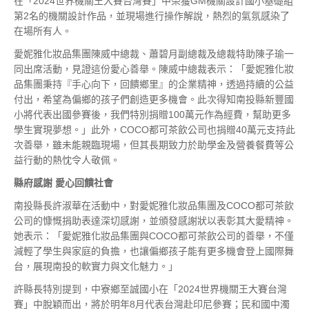
在「2024世界機關王大賽台灣賽」中榮獲GM機關設計國小基礎組
第2名的機關設計作品，並現場進行操作解說，熱烈的氣氛感染了
在場所有人。
愛妮雅化妝品集團陳威中總裁、蕭碧月副總裁及總裁特助陳子瑜一
同出席活動，見證這份愛心善舉。陳威中總裁表示：「愛妮雅化妝
品集團秉持『手心向下，回饋鄉里』的企業精神，透過持續的公益
付出，希望為偏鄉的孩子們創造更多機會。此次得知南投縣新豐國
小將代表出國參賽後，我們特別捐贈100萬元作為經費，幫助更多
學生實現夢想。」此外，COCO都可茶飲公司也捐贈40萬元支持此
次善舉，雖未能親臨現場，但其長期致力於助學金及營養餐費等公
益行動的熱忱令人敬佩。
縣府感謝
愛心回饋社會
南投縣長許淑華在活動中，對愛妮雅化妝品集團及COCO都可茶飲
公司的慷慨捐助表達深切感謝，並頒發感謝狀以表彰其大愛精神。
她表示：「愛妮雅化妝品集團與COCO都可茶飲公司的善舉，不僅
減輕了學生與家庭的負擔，也讓偏鄉孩子能有更多機會登上國際舞
台，展現南投的軟實力與文化魅力。」
許縣長特別提到，中寮鄉至誠國小在「2024世界機關王大賽台灣
賽」中脫穎而出，將於明年8月代表台灣赴印尼參賽；民和國中濁