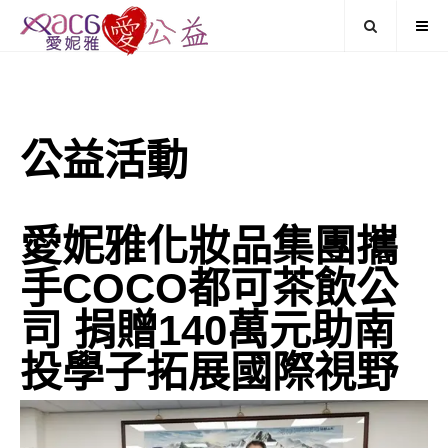
公益活動
愛妮雅化妝品集團攜
手COCO都可茶飲公
司 捐贈140萬元助南
投學子拓展國際視野